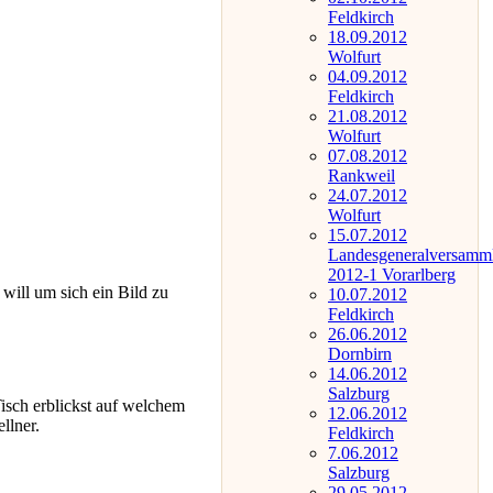
Feldkirch
18.09.2012
Wolfurt
04.09.2012
Feldkirch
21.08.2012
Wolfurt
07.08.2012
Rankweil
24.07.2012
Wolfurt
15.07.2012
Landesgeneralversamm
2012-1 Vorarlberg
 will um sich ein Bild zu
10.07.2012
Feldkirch
26.06.2012
Dornbirn
14.06.2012
Salzburg
Tisch erblickst auf welchem
12.06.2012
llner.
Feldkirch
7.06.2012
Salzburg
29.05.2012