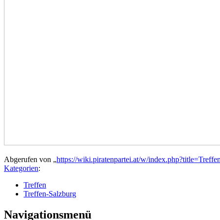
Abgerufen von „
https://wiki.piratenpartei.at/w/index.php?title=Tr
Kategorien
:
Treffen
Treffen-Salzburg
Navigationsmenü