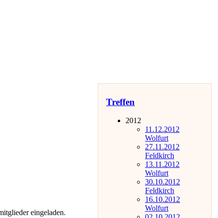
Treffen
2012
11.12.2012
Wolfurt
27.11.2012
Feldkirch
13.11.2012
Wolfurt
30.10.2012
Feldkirch
16.10.2012
Wolfurt
mitglieder eingeladen.
02.10.2012