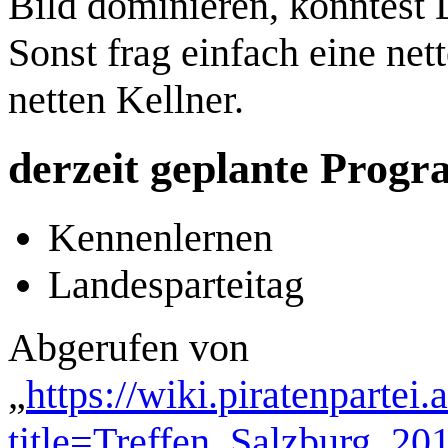
Bild dominieren, könntest
Sonst frag einfach eine net
netten Kellner.
derzeit geplante Prog
Kennenlernen
Landesparteitag
Abgerufen von
„
https://wiki.piratenpartei
title=Treffen_Salzburg_2