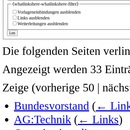
⧼whatlinkshere-whatlinkshere-filter⧽
Vorlageneinbindungen ausblenden
Links ausblenden
Weiterleitungen ausblenden
Los
Die folgenden Seiten verli
Angezeigt werden 33 Eintr
Zeige (
vorherige 50
|
nächs
Bundesvorstand
(
← Lin
AG:Technik
(
← Links
)