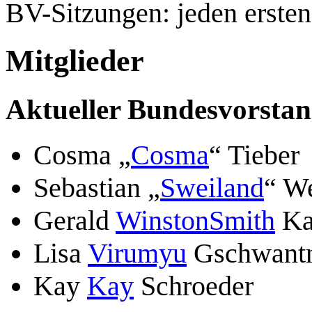
BV-Sitzungen: jeden erste
Mitglieder
Aktueller Bundesvorsta
Cosma „
Cosma
“ Tieber
Sebastian „
Sweiland
“ W
Gerald
WinstonSmith
Ka
Lisa
Virumyu
Gschwant
Kay
Kay
Schroeder