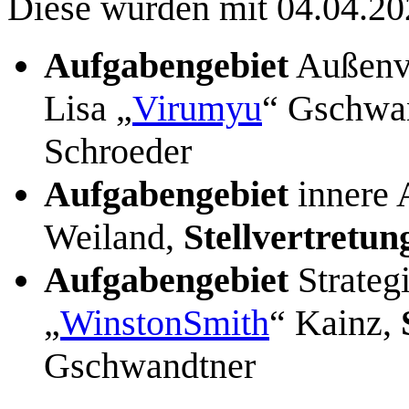
Diese wurden mit 04.04.202
Aufgabengebiet
Außenve
Lisa „
Virumyu
“ Gschwa
Schroeder
Aufgabengebiet
innere 
Weiland,
Stellvertretun
Aufgabengebiet
Strateg
„
WinstonSmith
“ Kainz,
Gschwandtner