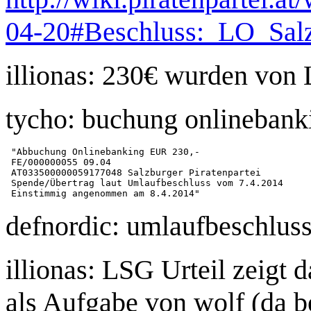
04-20#Beschluss:_LO_Salz
illionas: 230€ wurden von
tycho: buchung onlinebank
 "Abbuchung Onlinebanking EUR 230,-

 FE/000000055 09.04

 AT033500000059177048 Salzburger Piratenpartei

 Spende/Übertrag laut Umlaufbeschluss vom 7.4.2014

defnordic: umlaufbeschlus
illionas: LSG Urteil zeigt 
als Aufgabe von wolf (da b