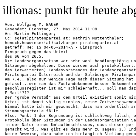
illionas: punkt für heute a
 Von: Wolfgang M. BAUER

 Gesendet: Dienstag, 27. Mai 2014 11:08

 An: Martin Föttinger; 

 Cc: sg(at)piratenpartei.at; Kathrin Muttenthaler;

 henoch.heuwieser(at)salzburger-piratenpartei.at

 Betreff: Re: IS 04-05-2014-A - Einspruch

 Einspruch gegen das Urteil

 des SG vom 26.5.

 Die Landesorganisation war sehr wohl handlungsfähig un
 Sitzungen abgehalten. Diese wurden auch protokolliert:
 des (erweiterten) Landesvorstandes der Landesorganisat
 Piratenpartei Österreich und der Salzburger Piratenpar
 Am 7.4., also nur wenige Tage nach dieser Sitzung hat 
 gefasst...wie man das Zustandekommen besser Dokumentie
 Beschlussregister ist mir schleierhaft... soll man daz
 E-Mail"???

 Der "grobe Verstoß" aus dem Urteil existiert somit nic
 Urteil ist damit völlig sinnlos, reine Zeitverschwendu
 Einmal hätte ich mir gewünscht, dass man ordentlich ar
 Stimmungsurteile fällt.

 Also: Punkt 1 der Begründung ist schlichtweg falsch, e
 Protokolle über Sitzungen in der Landesorganisation Sa
 in der Natur eines Umlaufbeschlusses, dass dieser per 
 gemacht wird...was gibt es dazu mehr zu sagen? 3.) Ind
 keine Beweise, dazu habe ich hinlänglich Stellung geno