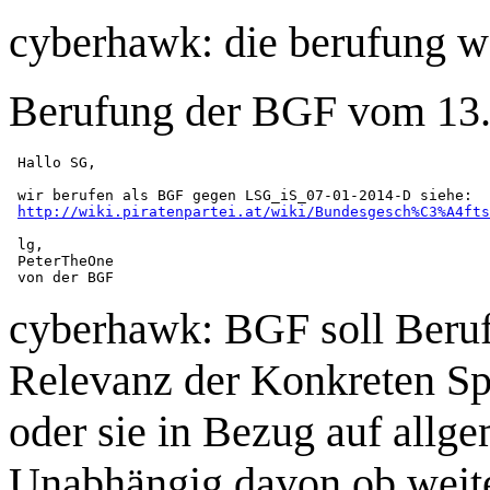
cyberhawk: die berufung w
Berufung der BGF vom 13.
 Hallo SG,

 wir berufen als BGF gegen LSG_iS_07-01-2014-D siehe:

http://wiki.piratenpartei.at/wiki/Bundesgesch%C3%A4ft
 lg,

 PeterTheOne

cyberhawk: BGF soll Beruf
Relevanz der Konkreten Spe
oder sie in Bezug auf allge
Unabhängig davon ob weite