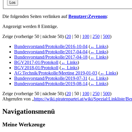
Los
Die folgenden Seiten verlinken auf
Benutzer:Zevenom
:
Angezeigt werden 8 Einträge.
Zeige (
vorherige 50
|
nächste 50
) (
20
|
50
|
100
|
250
|
500
)
Bundesvorstand/Protokolle/2016-10-04
(
← Links
)
Bundesvorstand/Protokolle/2017-04-04
(
← Links
)
Bundesvorstand/Protokolle/2017-04-18
(
← Links
)
BGV2017-01/Protokoll
(
← Links
)
BGV2018-01/Protokoll
(
← Links
)
AG:Technik/Protokolle/Meeting 2019-01-03
(
← Links
)
Bundesvorstand/Protokolle/2019-07-31
(
← Links
)
Bundesvorstand/Protokolle/2019-08-14
(
← Links
)
Zeige (
vorherige 50
|
nächste 50
) (
20
|
50
|
100
|
250
|
500
)
Abgerufen von „
https://wiki.piratenpartei.at/wiki/Spezial:Linkliste/
Navigationsmenü
Meine Werkzeuge