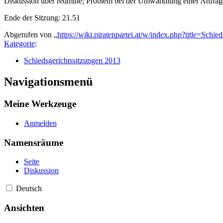
Diskussion über redmine; Problem bei der Umwandlung einer Anfrage
Ende der Sitzung: 21.51
Abgerufen von „
https://wiki.piratenpartei.at/w/index.php?title=Sch
Kategorie
:
Schiedsgerichtssitzungen 2013
Navigationsmenü
Meine Werkzeuge
Anmelden
Namensräume
Seite
Diskussion
Deutsch
Ansichten