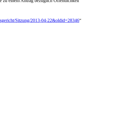
 zu einem Antrag bezüglich Öffentlichkeit
iedsgericht/Sitzung/2013-04-22&oldid=28346
“