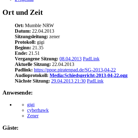
Ort und Zeit
Ort:
Mumble NRW
Datum:
22.04.2013
Sitzungsleitung:
zener
Protokoll:
gigi
Beginn:
21.35
Ende:
21.51
Vergangene Sitzung:
08.04.2013
PadLink
Aktuelle Sitzung:
22.04.2013
Padlink:
https://ppoe.piratenpad.de/SG-2013-04-22
Audioprotokoll:
Media:Schiedsgericht-2013-04-22.ogg
Nächste Sitzung:
29.04.2013 21:30
PadLink
Anwesende:
gigi
cyberhawk
Zener
Gäste: