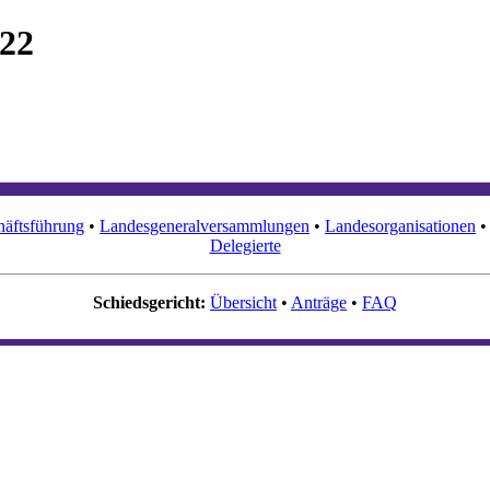
-22
äftsführung
•
Landesgeneralversammlungen
•
Landesorganisationen
Delegierte
Schiedsgericht:
Übersicht
•
Anträge
•
FAQ