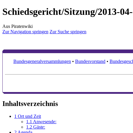
Schiedsgericht/Sitzung/2013-04
Aus Piratenwiki
Zur Navigation springen
Zur Suche springen
Bundesgeneralversammlungen
•
Bundesvorstand
•
Bundesgesch
Inhaltsverzeichnis
1
Ort und Zeit
1.1
Anwesende:
1.2
Gäste:
2
Agenda