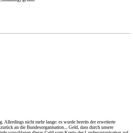
Allerdings nicht mehr lange: es wurde bereits der erweiterte
zurück an die Bundesorganisation... Geld, dass durch unsere
ürde vorschlagen dieses Geld vom Konto der Landesorganisation auf