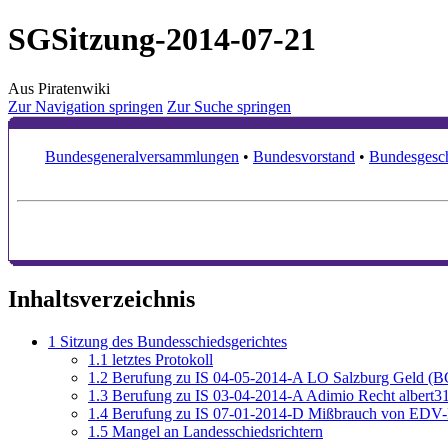
SGSitzung-2014-07-21
Aus Piratenwiki
Zur Navigation springen
Zur Suche springen
Bundesgeneralversammlungen
•
Bundesvorstand
•
Bundesgesch
Inhaltsverzeichnis
1
Sitzung des Bundesschiedsgerichtes
1.1
letztes Protokoll
1.2
Berufung zu IS 04-05-2014-A LO Salzburg Geld (
1.3
Berufung zu IS 03-04-2014-A Adimio Recht albert3
1.4
Berufung zu IS 07-01-2014-D Mißbrauch von EDV-
1.5
Mangel an Landesschiedsrichtern