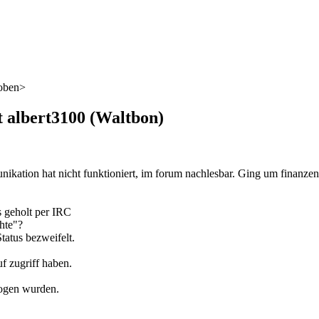
 oben>
 albert3100 (Waltbon)
nikation hat nicht funktioniert, im forum nachlesbar. Ging um finanzen
s geholt per IRC
hte"?
atus bezweifelt.
uf zugriff haben.
zogen wurden.