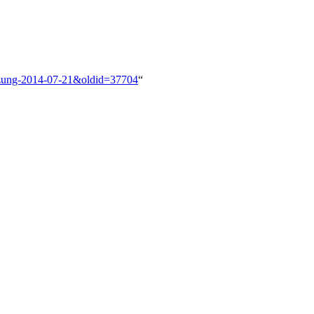
Sitzung-2014-07-21&oldid=37704
“