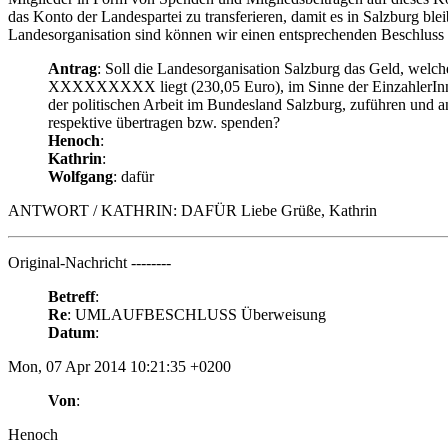
das Konto der Landespartei zu transferieren, damit es in Salzburg ble
Landesorganisation sind können wir einen entsprechenden Beschluss 
Antrag
: Soll die Landesorganisation Salzburg das Geld, 
XXXXXXXXX liegt (230,05 Euro), im Sinne der EinzahlerInne
der politischen Arbeit im Bundesland Salzburg, zuführen
respektive übertragen bzw. spenden?
Henoch
:
Kathrin
:
Wolfgang
: dafür
ANTWORT / KATHRIN: DAFÜR Liebe Grüße, Kathrin
Original-Nachricht --------
Betreff
:
Re
: UMLAUFBESCHLUSS Überweisung
Datum
:
Mon, 07 Apr 2014 10:21:35 +0200
Von
:
Henoch