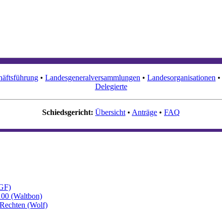
äftsführung
•
Landesgeneralversammlungen
•
Landesorganisationen
Delegierte
Schiedsgericht:
Übersicht
•
Anträge
•
FAQ
BGF)
100 (Waltbon)
Rechten (Wolf)