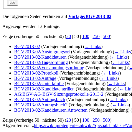
Los
Die folgenden Seiten verlinken auf
Vorlage:BGV2013-02
:
Angezeigt werden 13 Einträge.
Zeige (
vorherige 50
|
nächste 50
) (
20
|
50
|
100
|
250
|
500
)
BGV2013-02
(Vorlageneinbindung)
(
← Links
)
BGV2013-02/Austragungsort
(Vorlageneinbindung)
(
← Links
BGV2013-02/Kandidaturen
(Vorlageneinbindung)
(
← Links
)
BGV2013-02/Tagesordnung
(Vorlageneinbindung)
(
← Links
)
BGV2013-02/Versammlungsordnung
(Vorlageneinbindung)
(
←
BGV2013-02/Protokoll
(Vorlageneinbindung)
(
← Links
)
BGV2013-02/Anträge
(Vorlageneinbindung)
(
← Links
)
BGV2013-02/Unterkünfte
(Vorlageneinbindung)
(
← Links
)
BGV2013-02/Kandidatengrillen
(Vorlageneinbindung)
(
← Lin
AG:BGV-AG-BGV-Sitzungsprotokolle-2013-2
(Vorlageneinb
BGV2013-02/Antragsbuch
(Vorlageneinbindung)
(
← Links
)
BGV2013-02/Antragsbuch2
(Vorlageneinbindung)
(
← Links
)
BGV2013-02/Kandidaturen Antworten
(Vorlageneinbindung)
(
Zeige (
vorherige 50
|
nächste 50
) (
20
|
50
|
100
|
250
|
500
)
Abgerufen von „
https://wiki.piratenpartei.at/wiki/Spezial:Linkliste