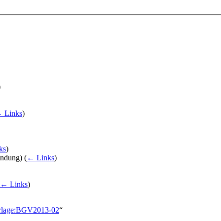
)
 Links
)
ks
)
indung)
(
← Links
)
← Links
)
/Vorlage:BGV2013-02
“