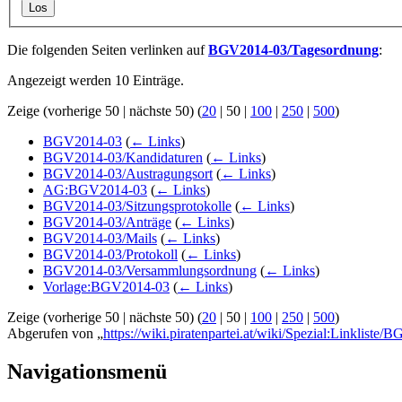
Los
Die folgenden Seiten verlinken auf
BGV2014-03/Tagesordnung
:
Angezeigt werden 10 Einträge.
Zeige (
vorherige 50
|
nächste 50
) (
20
|
50
|
100
|
250
|
500
)
BGV2014-03
(
← Links
)
BGV2014-03/Kandidaturen
(
← Links
)
BGV2014-03/Austragungsort
(
← Links
)
AG:BGV2014-03
(
← Links
)
BGV2014-03/Sitzungsprotokolle
(
← Links
)
BGV2014-03/Anträge
(
← Links
)
BGV2014-03/Mails
(
← Links
)
BGV2014-03/Protokoll
(
← Links
)
BGV2014-03/Versammlungsordnung
(
← Links
)
Vorlage:BGV2014-03
(
← Links
)
Zeige (
vorherige 50
|
nächste 50
) (
20
|
50
|
100
|
250
|
500
)
Abgerufen von „
https://wiki.piratenpartei.at/wiki/Spezial:Linklist
Navigationsmenü