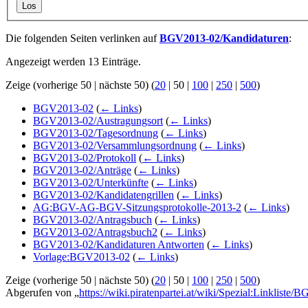
Los
Die folgenden Seiten verlinken auf
BGV2013-02/Kandidaturen
:
Angezeigt werden 13 Einträge.
Zeige (
vorherige 50
|
nächste 50
) (
20
|
50
|
100
|
250
|
500
)
BGV2013-02
(
← Links
)
BGV2013-02/Austragungsort
(
← Links
)
BGV2013-02/Tagesordnung
(
← Links
)
BGV2013-02/Versammlungsordnung
(
← Links
)
BGV2013-02/Protokoll
(
← Links
)
BGV2013-02/Anträge
(
← Links
)
BGV2013-02/Unterkünfte
(
← Links
)
BGV2013-02/Kandidatengrillen
(
← Links
)
AG:BGV-AG-BGV-Sitzungsprotokolle-2013-2
(
← Links
)
BGV2013-02/Antragsbuch
(
← Links
)
BGV2013-02/Antragsbuch2
(
← Links
)
BGV2013-02/Kandidaturen Antworten
(
← Links
)
Vorlage:BGV2013-02
(
← Links
)
Zeige (
vorherige 50
|
nächste 50
) (
20
|
50
|
100
|
250
|
500
)
Abgerufen von „
https://wiki.piratenpartei.at/wiki/Spezial:Linklist