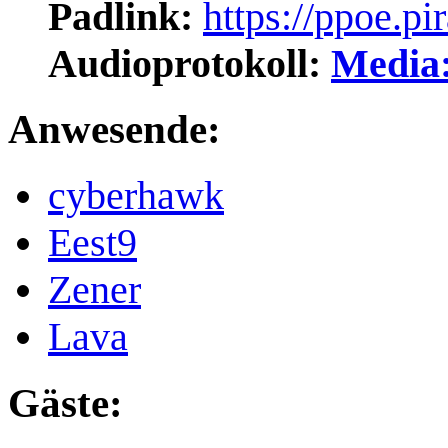
Padlink:
https://ppoe.p
Audioprotokoll:
Media:
Anwesende:
cyberhawk
Eest9
Zener
Lava
Gäste: