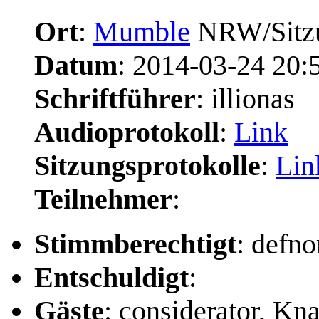
Ort
:
Mumble
NRW/Sitzu
Datum
: 2014-03-24 20:5
Schriftführer
: illionas
Audioprotokoll
:
Link
Sitzungsprotokolle
:
Lin
Teilnehmer
:
Stimmberechtigt
: defno
Entschuldigt
:
Gäste
: considerator, Kn