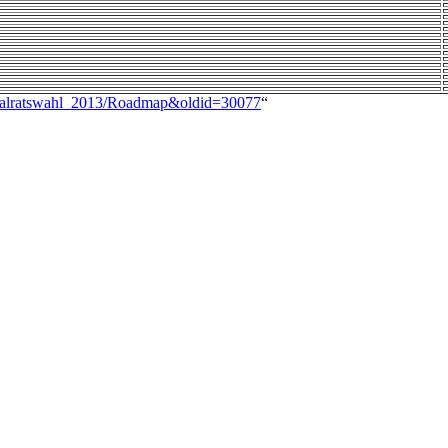
ationalratswahl_2013/Roadmap&oldid=30077
“