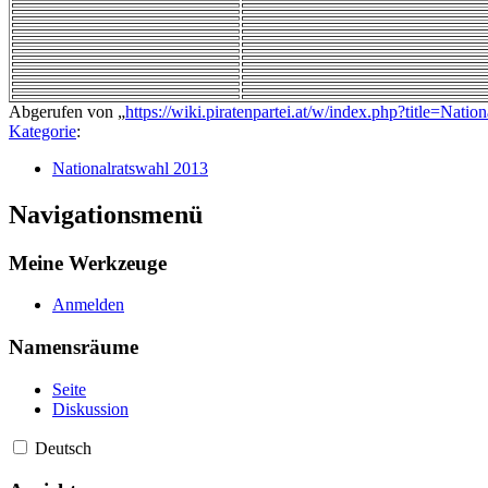
Abgerufen von „
https://wiki.piratenpartei.at/w/index.php?title=N
Kategorie
:
Nationalratswahl 2013
Navigationsmenü
Meine Werkzeuge
Anmelden
Namensräume
Seite
Diskussion
Deutsch