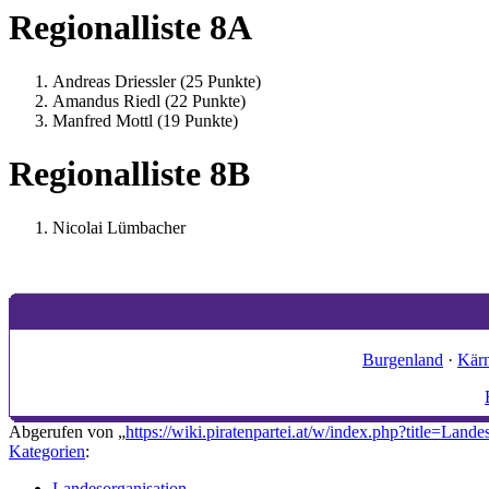
Regionalliste 8A
Andreas Driessler (25 Punkte)
Amandus Riedl (22 Punkte)
Manfred Mottl (19 Punkte)
Regionalliste 8B
Nicolai Lümbacher
Burgenland
·
Kär
Abgerufen von „
https://wiki.piratenpartei.at/w/index.php?title=La
Kategorien
:
Landesorganisation