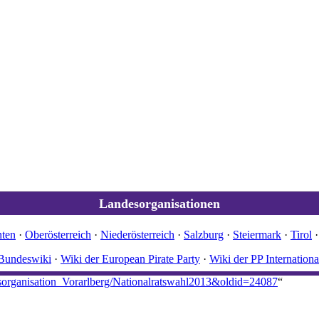
Landesorganisationen
nten
·
Oberösterreich
·
Niederösterreich
·
Salzburg
·
Steiermark
·
Tirol
Bundeswiki
·
Wiki der European Pirate Party
·
Wiki der PP Internationa
ndesorganisation_Vorarlberg/Nationalratswahl2013&oldid=24087
“