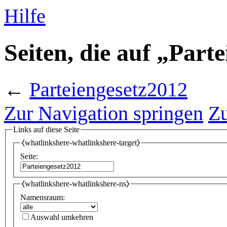
Hilfe
Seiten, die auf „Part
←
Parteiengesetz2012
Zur Navigation springen
Zu
Links auf diese Seite
⧼whatlinkshere-whatlinkshere-target⧽
Seite:
⧼whatlinkshere-whatlinkshere-ns⧽
Namensraum:
Auswahl umkehren