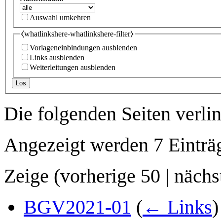
Auswahl umkehren
⧼whatlinkshere-whatlinkshere-filter⧽
Vorlageneinbindungen ausblenden
Links ausblenden
Weiterleitungen ausblenden
Los
Die folgenden Seiten verli
Angezeigt werden 7 Einträ
Zeige (
vorherige 50
|
nächs
BGV2021-01
(
← Links
)