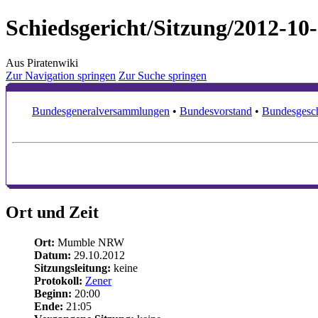
Schiedsgericht/Sitzung/2012-10
Aus Piratenwiki
Zur Navigation springen
Zur Suche springen
Bundesgeneralversammlungen
•
Bundesvorstand
•
Bundesgesch
Ort und Zeit
Ort:
Mumble NRW
Datum:
29.10.2012
Sitzungsleitung:
keine
Protokoll:
Zener
Beginn:
20:00
Ende:
21:05