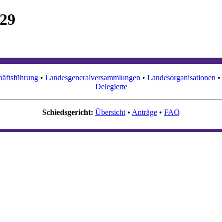
-29
äftsführung
•
Landesgeneralversammlungen
•
Landesorganisationen
Delegierte
Schiedsgericht:
Übersicht
•
Anträge
•
FAQ