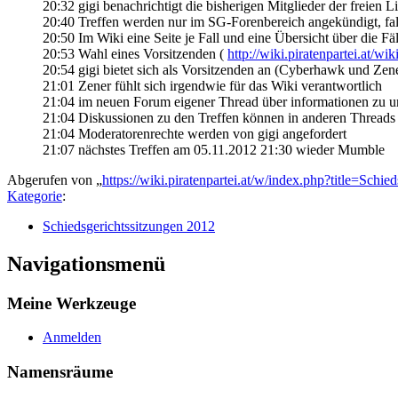
20:32 gigi benachrichtigt die bisherigen Mitglieder der freien Lis
20:40 Treffen werden nur im SG-Forenbereich angekündigt, fal
20:50 Im Wiki eine Seite je Fall und eine Übersicht über die Fä
20:53 Wahl eines Vorsitzenden (
http://wiki.piratenpartei.at/
20:54 gigi bietet sich als Vorsitzenden an (Cyberhawk und Ze
21:01 Zener fühlt sich irgendwie für das Wiki verantwortlich
21:04 im neuen Forum eigener Thread über informationen zu unse
21:04 Diskussionen zu den Treffen können in anderen Threads
21:04 Moderatorenrechte werden von gigi angefordert
21:07 nächstes Treffen am 05.11.2012 21:30 wieder Mumble
Abgerufen von „
https://wiki.piratenpartei.at/w/index.php?title=Sch
Kategorie
:
Schiedsgerichtssitzungen 2012
Navigationsmenü
Meine Werkzeuge
Anmelden
Namensräume