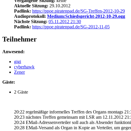
Vergangene Sitzung:
keine
Aktuelle Sitzung:
29.10.2012
Padlink:
https://ppoe.piratenpad.de/SG-Treffen-2012-10-29
Audioprotokoll:
Medium:Schiedsgericht-2012-10-29.ogg
Nächste Sitzung:
05.11.2012 21:30
Padlink:
https://ppoe.piratenpad.de/SG-2012-11-05
Teilnehmer
Anwesend:
gigi
cyberhawk
Zener
Gäste:
2 Gäste
20:22 regelmäßige informelles Treffen des Organs montags 21:
20:23 nächstes Treffen gemeinsam mit LSR am 12.11.2012 21
20:24 EMail-Adressenverteiler soll auch als Absender funktioni
20:28 EMail-Versand als Organ in Kopie an Verteiler, um gegen