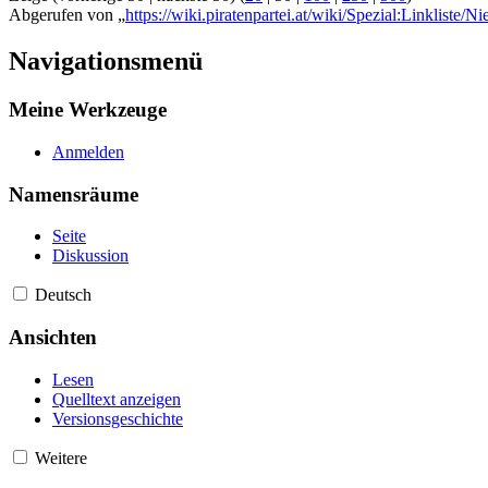
Abgerufen von „
https://wiki.piratenpartei.at/wiki/Spezial:Linkliste/N
Navigationsmenü
Meine Werkzeuge
Anmelden
Namensräume
Seite
Diskussion
Deutsch
Ansichten
Lesen
Quelltext anzeigen
Versionsgeschichte
Weitere