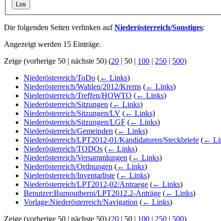
Los
Die folgenden Seiten verlinken auf
Niederösterreich/Sonstiges
:
Angezeigt werden 15 Einträge.
Zeige (
vorherige 50
|
nächste 50
) (
20
|
50
|
100
|
250
|
500
)
Niederösterreich/ToDo
(
← Links
)
Niederösterreich/Wahlen/2012/Krems
(
← Links
)
Niederösterreich/Treffen/HOWTO
(
← Links
)
Niederösterreich/Sitzungen
(
← Links
)
Niederösterreich/Sitzungen/LV
(
← Links
)
Niederösterreich/Sitzungen/LGF
(
← Links
)
Niederösterreich/Gemeinden
(
← Links
)
Niederösterreich/LPT2012-01/Kandidaturen/Steckbriefe
(
← Li
Niederösterreich/TODOs
(
← Links
)
Niederösterreich/Versammlungen
(
← Links
)
Niederösterreich/Ordnungen
(
← Links
)
Niederösterreich/Inventarliste
(
← Links
)
Niederösterreich/LPT2012-02/Antraege
(
← Links
)
Benutzer:Burnoutberni/LPT2012.2-Anträge
(
← Links
)
Vorlage:Niederösterreich/Navigation
(
← Links
)
Zeige (
vorherige 50
|
nächste 50
) (
20
|
50
|
100
|
250
|
500
)