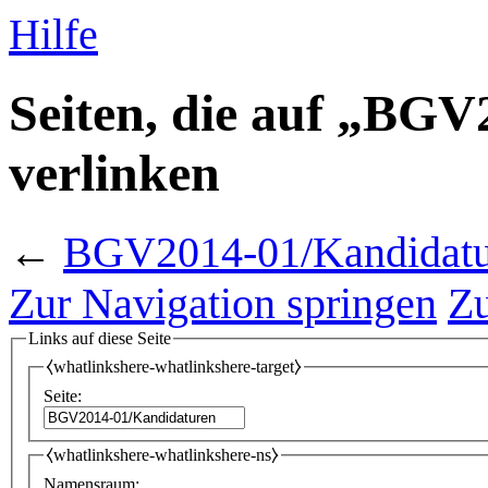
Hilfe
Seiten, die auf „BG
verlinken
←
BGV2014-01/Kandidatu
Zur Navigation springen
Zu
Links auf diese Seite
⧼whatlinkshere-whatlinkshere-target⧽
Seite:
⧼whatlinkshere-whatlinkshere-ns⧽
Namensraum: