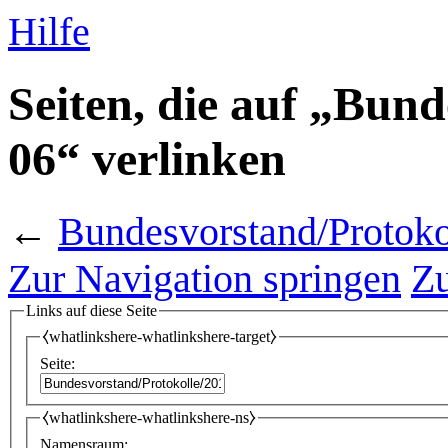
Hilfe
Seiten, die auf „Bun
06“ verlinken
←
Bundesvorstand/Protoko
Zur Navigation springen
Zu
Links auf diese Seite
⧼whatlinkshere-whatlinkshere-target⧽
Seite:
⧼whatlinkshere-whatlinkshere-ns⧽
Namensraum: