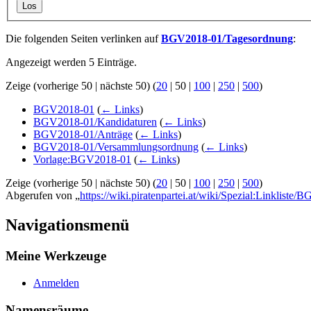
Los
Die folgenden Seiten verlinken auf
BGV2018-01/Tagesordnung
:
Angezeigt werden 5 Einträge.
Zeige (
vorherige 50
|
nächste 50
) (
20
|
50
|
100
|
250
|
500
)
BGV2018-01
(
← Links
)
BGV2018-01/Kandidaturen
(
← Links
)
BGV2018-01/Anträge
(
← Links
)
BGV2018-01/Versammlungsordnung
(
← Links
)
Vorlage:BGV2018-01
(
← Links
)
Zeige (
vorherige 50
|
nächste 50
) (
20
|
50
|
100
|
250
|
500
)
Abgerufen von „
https://wiki.piratenpartei.at/wiki/Spezial:Linklist
Navigationsmenü
Meine Werkzeuge
Anmelden
Namensräume