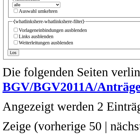
Auswahl umkehren
⧼whatlinkshere-whatlinkshere-filter⧽
Vorlageneinbindungen ausblenden
Links ausblenden
Weiterleitungen ausblenden
Los
Die folgenden Seiten verli
BGV/BGV2011A/Anträg
Angezeigt werden 2 Einträ
Zeige (
vorherige 50
|
nächs