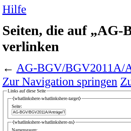
Hilfe
Seiten, die auf „A
verlinken
←
AG-BGV/BGV2011A/An
Zur Navigation springen
Zu
Links auf diese Seite
⧼whatlinkshere-whatlinkshere-target⧽
Seite:
⧼whatlinkshere-whatlinkshere-ns⧽
Namensraum: