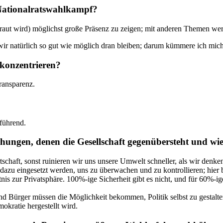
 Nationalratswahlkampf?
raut wird) möglichst große Präsenz zu zeigen; mit anderen Themen we
r natürlich so gut wie möglich dran bleiben; darum kümmere ich mich 
 konzentrieren?
ransparenz.
lführend.
ngen, denen die Gesellschaft gegenübersteht und wie s
chaft, sonst ruinieren wir uns unsere Umwelt schneller, als wir denke
azu eingesetzt werden, uns zu überwachen und zu kontrollieren; hier b
s zur Privatsphäre. 100%-ige Sicherheit gibt es nicht, und für 60%-ige
nd Bürger müssen die Möglichkeit bekommen, Politik selbst zu gestalte
okratie hergestellt wird.