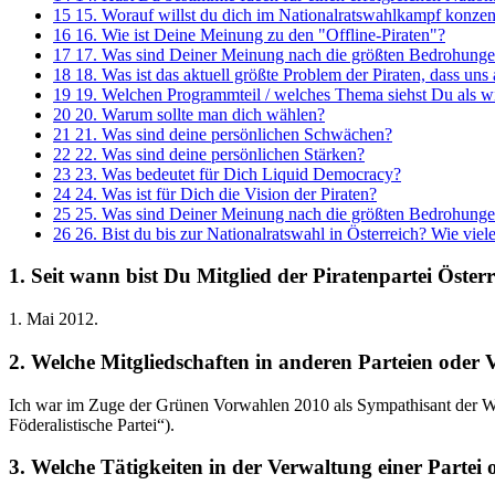
15
15. Worauf willst du dich im Nationalratswahlkampf konzen
16
16. Wie ist Deine Meinung zu den "Offline-Piraten"?
17
17. Was sind Deiner Meinung nach die größten Bedrohungen,
18
18. Was ist das aktuell größte Problem der Piraten, dass un
19
19. Welchen Programmteil / welches Thema siehst Du als w
20
20. Warum sollte man dich wählen?
21
21. Was sind deine persönlichen Schwächen?
22
22. Was sind deine persönlichen Stärken?
23
23. Was bedeutet für Dich Liquid Democracy?
24
24. Was ist für Dich die Vision der Piraten?
25
25. Was sind Deiner Meinung nach die größten Bedrohungen,
26
26. Bist du bis zur Nationalratswahl in Österreich? Wie vi
1. Seit wann bist Du Mitglied der Piratenpartei Öster
1. Mai 2012.
2. Welche Mitgliedschaften in anderen Parteien oder 
Ich war im Zuge der Grünen Vorwahlen 2010 als Sympathisant der Wien
Föderalistische Partei“).
3. Welche Tätigkeiten in der Verwaltung einer Partei 