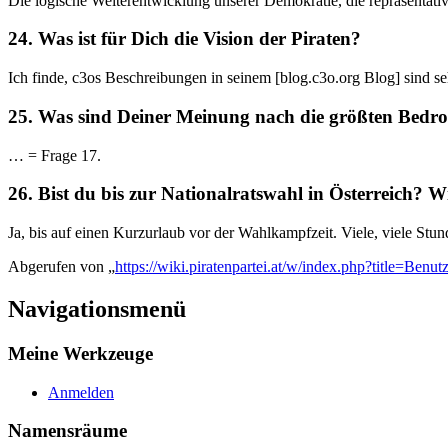
Die logische Weiterentwicklung unserer Demokratie, die repräsentati
24. Was ist für Dich die Vision der Piraten?
Ich finde, c3os Beschreibungen in seinem [blog.c3o.org Blog] sind seh
25. Was sind Deiner Meinung nach die größten Bedrohu
… = Frage 17.
26. Bist du bis zur Nationalratswahl in Österreich?
Ja, bis auf einen Kurzurlaub vor der Wahlkampfzeit. Viele, viele Stun
Abgerufen von „
https://wiki.piratenpartei.at/w/index.php?title=Be
Navigationsmenü
Meine Werkzeuge
Anmelden
Namensräume