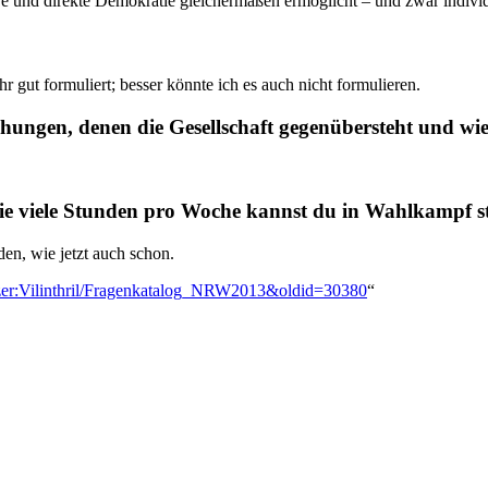
ve und direkte Demokratie gleichermaßen ermöglicht – und zwar individ
r gut formuliert; besser könnte ich es auch nicht formulieren.
ngen, denen die Gesellschaft gegenübersteht und wie s
 Wie viele Stunden pro Woche kannst du in Wahlkampf s
den, wie jetzt auch schon.
nutzer:Vilinthril/Fragenkatalog_NRW2013&oldid=30380
“