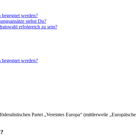
ch begegnet werden?
ösungsansätze siehst Du?
atswahl erfolgreich zu sein?
ch begegnet werden?
öderalistischen Partei „Vereintes Europa“ (mittlerweile „Europäische
t?