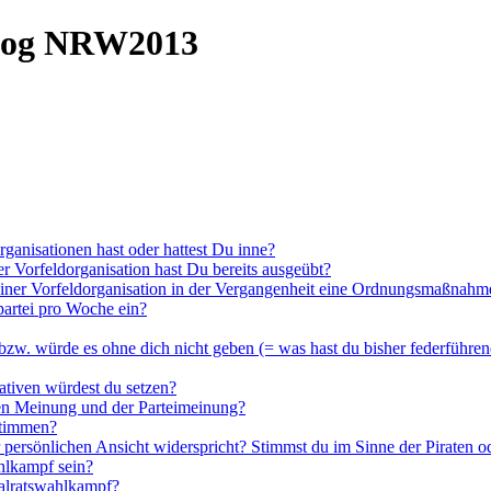
alog NRW2013
rganisationen hast oder hattest Du inne?
er Vorfeldorganisation hast Du bereits ausgeübt?
 einer Vorfeldorganisation in der Vergangenheit eine Ordnungsmaßnahm
npartei pro Woche ein?
bzw. würde es ohne dich nicht geben (= was hast du bisher federführend 
ativen würdest du setzen?
hen Meinung und der Parteimeinung?
stimmen?
 persönlichen Ansicht widerspricht? Stimmst du im Sinne der Piraten o
hlkampf sein?
nalratswahlkampf?