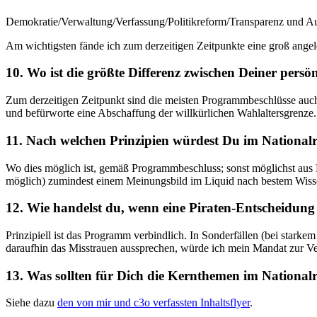
Demokratie/Verwaltung/Verfassung/Politikreform/Transparenz und Au
Am wichtigsten fände ich zum derzeitigen Zeitpunkte eine groß ange
10. Wo ist die größte Differenz zwischen Deiner per
Zum derzeitigen Zeitpunkt sind die meisten Programmbeschlüsse auch m
und befürworte eine Abschaffung der willkürlichen Wahlaltersgrenze.
11. Nach welchen Prinzipien würdest Du im National
Wo dies möglich ist, gemäß Programmbeschluss; sonst möglichst aus
möglich) zumindest einem Meinungsbild im Liquid nach bestem Wis
12. Wie handelst du, wenn eine Piraten-Entscheidung
Prinzipiell ist das Programm verbindlich. In Sonderfällen (bei stark
daraufhin das Misstrauen aussprechen, würde ich mein Mandat zur Ve
13. Was sollten für Dich die Kernthemen im Nationa
Siehe dazu
den von mir und c3o verfassten Inhaltsflyer
.