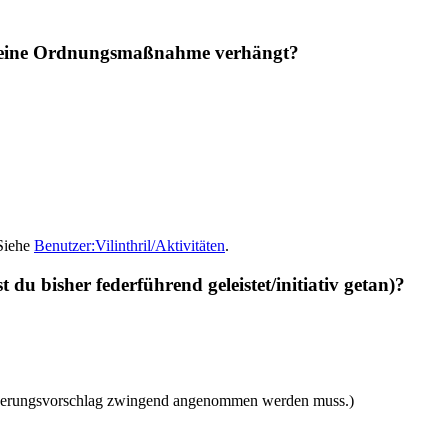
eit eine Ordnungsmaßnahme verhängt?
Siehe
Benutzer:Vilinthril/Aktivitäten
.
 du bisher federführend geleistet/initiativ getan)?
r Änderungsvorschlag zwingend angenommen werden muss.)