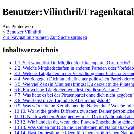
Benutzer
:
Vilinthril/Fragenkat
Aus Piratenwiki
<
Benutzer:Vilinthril
Zur Navigation springen
Zur Suche springen
Inhaltsverzeichnis
1
1. Seit wann bist Du Mitglied der Piratenpartei Österreichs?
2
2. Welche Mitgliedschaften in anderen Parteien oder Vorfeldo
3
3. Welche Tätigkeiten in der Verwaltung einer Partei oder ein
4
4. Wurde gegen Dich innerhalb einer politischen Partei oder
5
5. Wie viel Zeit (in Minuten) bringst Du derzeit in die Pirate
6
6. Für welche Tätigkeiten wendest Du diese Zeit auf?
7
7. Was hätte es bei der Piratenpartei ohne dich nicht gegeben 
8
8. Wie stehst du zu Liquid als Abstimmungstool?
9
9. Was wären deine Kernthemen im Nationalrat? Welche Initi
10
10. Wo ist die größte Differenz zwischen Deiner persönlic
11
11. Nach welchen Prinzipien würdest Du im Nationalrat ab
12
12. Wie handelst du, wenn eine Piraten-Entscheidung deiner
13
13. Was sollten für Dich die Kernthemen im Nationalratswa
14
14. Hast Du bestimmte Ideen für einen erfolgreichen Natio